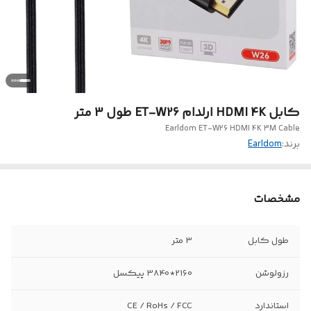
کابل HDMI 4K ارلدام ET-W26 طول 3 متر
Earldom ET-W26 HDMI 4K 3M Cable
برند:
Earldom
مشخصات
طول کابل
3 متر
رزولوشن
2160*3840 پیکسل
استاندارد
CE / RoHs / FCC