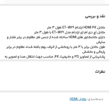
4k
دارد
نقد و بررسی
مقاوم در برابر
دارد
کشش و پارگی
کابل HDMI 4K ارلدام ET-W26 طول 3 متر
کابل اچ دی ام ای ارلدام مدل ET-W26 با طول 3 متر
دارای کانکتور های HDMI ساخته شده از جنس فلز، مقاوم در برابر فشار و
نوع سوکت
HDMI
سایش
طول کابل برابر با 3 متر با روکشی از الیاف بهم بافته شده، مقاوم در برابر
جنس کانکتور
فلز
پارگی و کشش
پشتیبانی از تصاویر 3D و کیفیت 4K، مناسب جهت انتقال صدا و تصویر به
دستگاه های سازگار
نظرات
دسته‌بندی
:
کابل HDMI