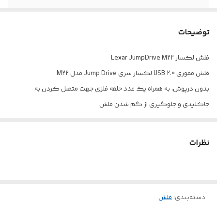
توضیحات
فلش لکسار Lexar JumpDrive M22
فلش مموری USB 2.0 لکسار سری Jump Drive مدل M22
بدون درپوش، به همراه یک عدد حلقه فلزی جهت متصل کردن به
جاکلیدی و جلوگیری از گم شدن فلش
کانکتور USB 2.0 و ظرفیت ۱۶ گیگابایت مناسب برای ذخیره سازی
اطلاعاتی چون موسیقی، فیلم، عکس و …
نظرات
بدنه ساخته شده از آلیاژ روی مقاوم در برابر ضربه، شوک و لرزش، دارای
استاندارد CE و FCC
دسته‌بندی
:
فلش