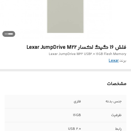
فلش 16 گیگ لکسار Lexar JumpDrive M22
Lexar JumpDrive M22 USB2.0 16GB Flash Memory
برند:
Lexar
مشخصات
جنس بدنه
فلزی
ظرفیت
16GB
رابط
USB 2.0