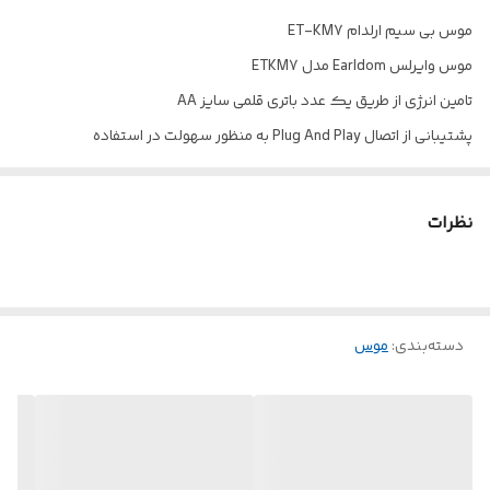
Play
موس بی سیم ارلدام ET-KM7
موس وایرلس Earldom مدل ETKM7
ابعاد
دارد
تامین انرژی از طریق یک عدد باتری قلمی سایز AA
جنس بدنه
پلاستیک ABS
پشتیبانی از اتصال Plug And Play به منظور سهولت در استفاده
موفق به کسب استاندارد سلامت و ایمنی محصول شامل FCC و CE
اتصال بی سیم توسط دانگل USB با برد 10 متری تحت فرکانس 2.4
نظرات
گیگاهرتزی
بدنه ساخته شده از جنس ABS مقاوم در برابر آسیب های فیزیکی، ضد لک،
ضد اثر انگشت
دسته‌بندی
:
موس
مجهز به حسگر اپتیکال با میزان دقت متغیر 800 تا 1600 نقطه بر اینچ قابل
تنظیم بوسیله کلید تنظیم DPI
دارای 4 کلید فیزیکی، کلید های چپ، راست، تنظیم DPI و اسکرول،
طراحی ارگونومیک، قابلیت کارکردن با هر دو دست