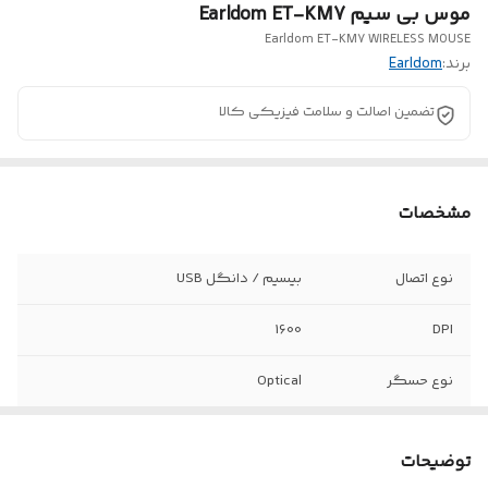
موس بی سیم Earldom ET-KM7
Earldom ET-KM7 WIRELESS MOUSE
برند:
Earldom
تضمین اصالت و سلامت فیزیکی کالا
مشخصات
نوع اتصال
بیسیم / دانگل USB
1600
DPI
نوع حسگر
Optical
طراحی ارگونومیک
دارد
توضیحات
اتصال Plug and
دارد