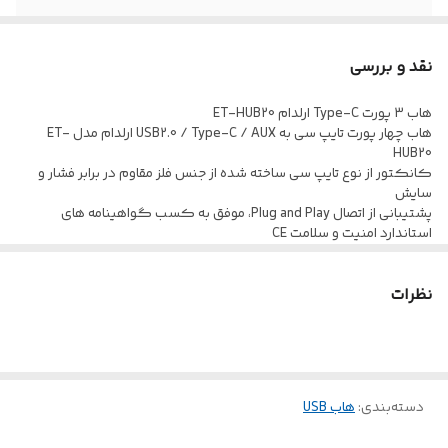
نقد و بررسی
هاب 3 پورت Type-C ارلدام ET-HUB20
هاب چهار پورت تایپ سی به USB2.0 / Type-C / AUX ارلدام مدل ET-
HUB20
کانکتور از نوع تایپ سی ساخته شده از جنس فلز مقاوم در برابر فشار و
سایش
پشتیبانی از اتصال Plug and Play، موفق به کسب گواهینامه های
استاندارد امنیت و سلامت CE
طول کلی در حدود 22 سانتی متر، دارای کابل با روکش پلاستیک TPE
مقاوم در برابر کشش و خمیدگی
نظرات
بهره مندی از 2 عدد پورت USB2.0، یک عدد پورت Type-C و یک درگاه
ورودی جک 3.5 میلی متری صدا
بدنه ساخته شده از جنس آلیاژ آلومینیوم مقاوم در برابر آسیب های
فیزیکی احتمالی همچون ضربه و فشار
پورت تایپ سی دارای میزان جریان 3 آمپر در 5 ولت و حداکثر توان 60 وات،
پورت USB دارای جریان 1 آمپر در 5 ولت
دسته‌بندی
:
هاب USB