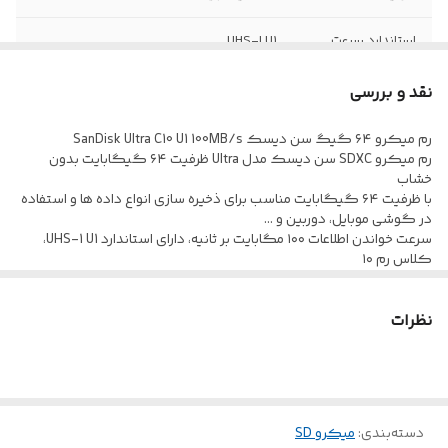
استاندارد سرعت
UHS-I U1
پشتیبانی از
Full HD و رزولوشن ۱۰۸۰p
نقد و بررسی
رزولوشن
رم میکرو ۶۴ گیگ سن دیسک SanDisk Ultra C10 U1 100MB/s
کلاس کاری
10
رم میکرو SDXC سن دیسک مدل Ultra ظرفیت ۶۴ گیگابایت بدون
خشاب
با ظرفیت ۶۴ گیگابایت مناسب برای ذخیره سازی انواع داده ها و استفاده
در گوشی موبایل، دوربین و …
سرعت خواندن اطلاعات ۱۰۰ مگابایت بر ثانیه، دارای استاندارد UHS-1 U1،
کلاس رم ۱۰
موفق به دریافت استانداردهای سلامت محصول شامل FCC و CE
نظرات
دسته‌بندی
:
میکرو SD