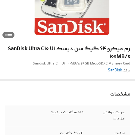
رم میکرو 64 گیگ سن دیسک SanDisk Ultra C10 U1
100MB/s
Sandisk Ultra C10 U1 100MB/s 64GB MicroSDXC Memory Card
برند:
SanDisk
مشخصات
سرعت خواندن
100 مگابایت بر ثانیه
اطلاعات
ظرفیت
64 گیگابایت