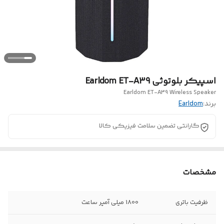
اسپیکر بلوتوثی Earldom ET-A39
Earldom ET-A39 Wireless Speaker
برند:
Earldom
گارانتی تضمین سلامت فیزیکی کالا
مشخصات
ظرفیت باتری
1800 میلی آمپر ساعت