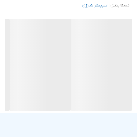
USB، کارت حافظه TF و رادیو FM
دسته‌بندی
:
اسپیکر شارژی
جنس بدنه ساخته شده از پلاستیک باکیفیت، مقاوم در برابر آسیب های
فیزیکی احتمالی، مجهز به بند جهت حمل آسان
مجهز به دو بلندگوی 45 میلی متری با توان 10 وات (5W*2)، نورپردازی
RGB هماهنگ با موسیقی برای جلوه بصری جذاب