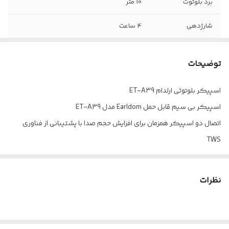
برد بلوتوث
10 متر
شارژدهی
4 ساعت
توان خروجی کلی
2x5w (10w)
توضیحات
نسخه بلوتوث
5.3
اسپیکر بلوتوثی ارلدام ET-A39
ابعاد
76×74×204 میلی متر
اسپیکر بی سیم قابل حمل Earldom مدل ET-A39
اتصال دو اسپیکر همزمان برای افزایش حجم صدا با پشتیبانی از فناوری
TWS
تامین انرژی از طریق باتری داخلی به ظرفیت 1800 میلی آمپر ساعت با
شارژدهی 3 تا 4 ساعت
نظرات
برخوردار از کلیدهای فیزیکی جهت مدیریت موسیقی، ولوم و ...، پشتیبانی
از درگاه Type-C برای شارژ مجدد
پشتیبانی از چندین حالت پخش موسیقی از جمله بلوتوث نسخه 5.3، پورت