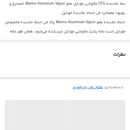
نک کننده CPU گوشی موبایل ممو Memo Aluminum Vapor، تصحیح و
مناسب
انواع گوشی ها
بهبود عملکرد فن خنک کننده موبایل
خنک کننده ممو Memo Aluminum Vapor یک فن خنک کننده مخصوص
استاندارد
CE ،FCCو RoHS
موبایل است که پشت گوشی موبایل چسبانده می‌شود. همان طور که
احتمالا می‌دانید، CPU موبایل ها در قسمت مرکزی پشت دستگاه واقع
نشده. تمامی فن های خنک کننده دقیقا در بخش مرکزی پشت گوشی
نظرات
موبایل قرار می‌گیرند تا دمای گوشی موبایل را تنظیم کرده و پایین
بیاورند.
عدم قرارگیری هیت سینک و فن خنک کننده گوشی موبایل در بخش
دسته‌بندی
:
کول فن رادیاتوری
صحیح، از اثرگذاری این فن خنک کننده می‌کاهد. به این شکل هم
دیرتر و هم با دقت پیین ترین عمل می‌کند. شاید هم هیچ گاه به بهترین
شکلی که می‌تواند دمای گوشی موبایلتان را پایین نیاورد. کمپانی
ممو Memo با در نظر گرفتن محل قرارگیری CPU گوشی های موبایل، این
محصول را طراحی و به بازار عرضه کرده است. این صفحه آلومینیومی را پشت