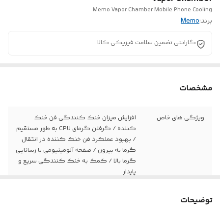
Memo Vapor Chamber Mobile Phone Cooling
برند:
Memo
گارانتی تضمین سلامت فیزیکی کالا
مشخصات
ویژگی های خاص
افزایش میزان خنک کنندگی فن خنک
کننده / گرفتن گرمای CPU به طور مستقیم
/ بهبود عملکرد فن خنک کننده در انتقال
گرما به بیرون / صفحه آلومینیومی با رسانایی
گرما بالا / کمک به خنک کنندگی سریع و
پایدار
جنس
آلومینیوم
توضیحات
اتصال
چسب دوطرفه