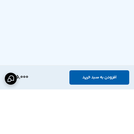
می‌کند.
245,000
افزودن به سبد خرید
سازگار با فن های خنک کننده ممو Memo و تمام خنک کننده‌‌های
گوشی موبایل
برگشت به بالا
پس از نصب این صفحه خنک کننده CPU کمپانی معتبر ممو،‌می‌توانید فن