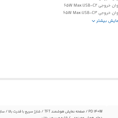
ان خروجی USB-C2
:
65W Max
ان خروجی USB-C3
:
65W Max
30W Max
:
USB-A1 Outpu
مایش بیشتر
PD 140W / صفحه نمایش هوشمند TFT / شارژ 
دمای هوش مصنوعی / تاشو و بیرون رفتن