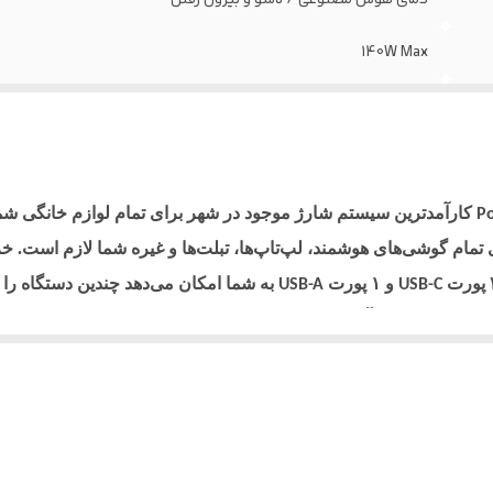
140W Max
65W Max
65W Max
30W Max
کارآمدترین سیستم شارژ موجود در شهر برای تمام لوازم خانگی ش
P
 تمام گوشی‌های هوشمند، لپ‌تاپ‌ها، تبلت‌ها و غیره شما لازم است. 
و ۱ پورت
به شما امکان می‌دهد چندین دستگاه را 
USB-A
USB-C
ای شارژ ایمن و کارآمد دریافت می‌کند. این شارژر از کنترل دمای هوش
عات برق در زمان واقعی روی صفحه
نمایش داده می‌شود و نظارت بر ب
TFT
 است، برای سفر بسیار مناسب است. شارژر دیواری
Voltflow GaN
د.