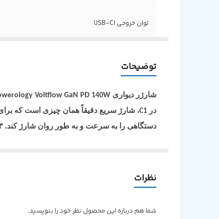
توان خروجی USB-C1
توان خروجی USB-C2
توضیحات
توان خروجی USB-C3
USB-A1 Output
شارژر دیواری
owerology Voltflow GaN PD 140W
در
، شارژ سریع دقیقاً همان چیزی است که برای
C1
دستگاهی را به سرعت و به طور روان شارژ کند. ۳ پورت
می‌کند که هر دستگاه مقدار بهینه‌ای از برق را بر
سنگین در دمای عملیاتی ایمن نگه می‌دارد. اطلا
شارژر که به صورت تاشو و قابل حمل طراحی شده
نظرات
قابل اعتماد و همه کاره را در هر مکانی ارائه می‌ده
شما هم درباره این محصول نظر خود را بنویسید.