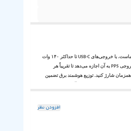
ماست. با خروجی‌های
تا حداکثر ۱۴۰ وات
USB-C
خروجی
به آن اجازه می‌دهد تا تقریباً هر
PPS
همزمان شارژ کنید. توزیع هوشمند برق تضمین
 مصنوعی پشتیبانی می‌کند که آن را در حالت شارژ
رق را تکمیل می‌کند که به راحتی می‌افزاید. این
با سازگاری با دوشاخه ۳ پین بریتانیا، شارژ سریع،
افزودن نظر