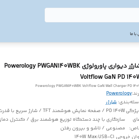
با ما
شارژر دیواری پاورولوژی Powerology PWGAN140WBK
Voltflow GaN PD 140
Powerology PWGAN140WBK Voltflow GaN Wall Charger PD 14
ند:
Powerology
سته‌بندی
:
شارژر
یژگی
PD 140W / صفحه نمایش هوشمند TFT / شارژ سریع 
ای
سازگاری با چند دستگاه توزیع هوشمند برق / کنترل دم
اص
:
مصنوعی / تاشو و بیرون رفتن
ان خروجی USB-C1
:
140W Max