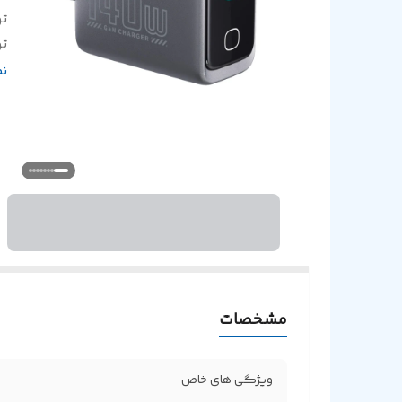
تو
تو
t
ن
مشخصات
ویژگی های خاص