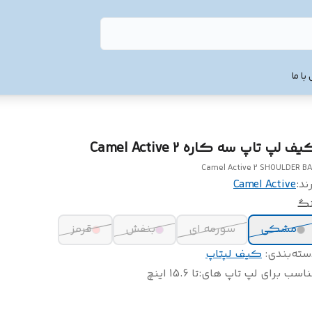
با ما
ف لپ تاپ سه کاره Camel Active 2
Camel Active 2 SHOULDER B
ند:
Camel Active
نگ
مشکی
سورمه ای
بنفش
قرمز
سته‌بندی
:
کیف لپتاپ
اسب برای لپ تاپ های
:
تا 15.6 اینچ