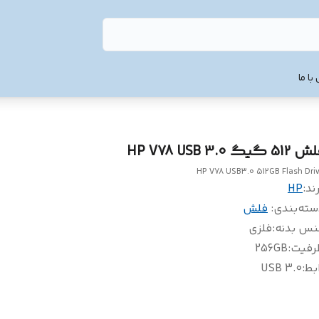
با ما
51 گیگ HP V78 USB 3.0
HP V78 USB3.0 512GB Flash Dri
ند:
HP
سته‌بندی
:
فلش
نس بدنه
:
فلزی
رفیت
:
256GB
بط
:
USB 3.0