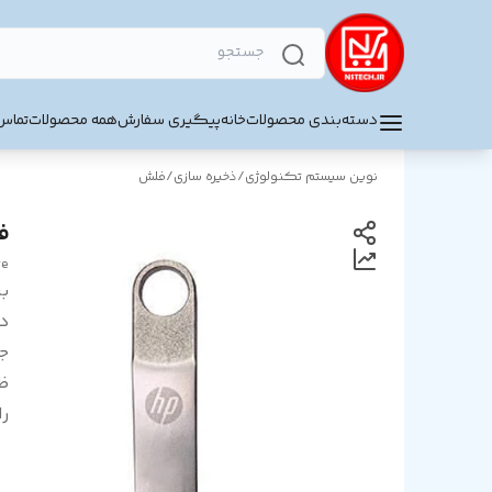
دسته‌بندی محصولات
خانه
پیگیری سفارش
همه محصولات
تماس 
نوین سیستم تکنولوژی
/
ذخیره سازی
/
فلش
فلش 2
ve
بر
د
ج
ظ
را