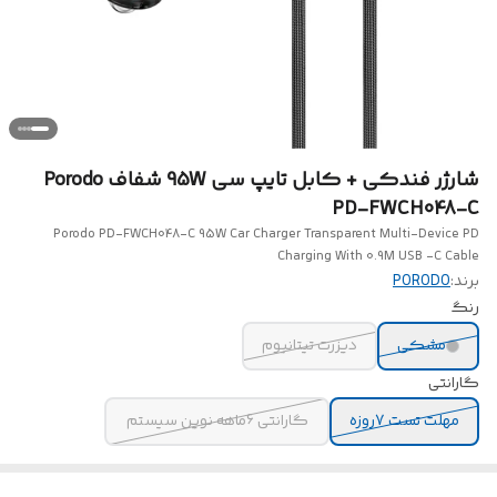
شارژر فندکی + کابل تایپ سی 95W شفاف Porodo
PD-FWCH048-C
Porodo PD-FWCH048-C 95W Car Charger Transparent Multi-Device PD
Charging With 0.9M USB -C Cable
برند:
PORODO
رنگ
مشکی
دیزرت تیتانیوم
گارانتی
مهلت تست 7روزه
گارانتی 6ماهه نوین سیستم