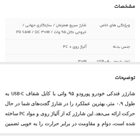
مشخصات
ویژگی های خاص
شارژ سریع همزمان / سازگاری جهانی /
خروجی کل 95 وات / PD 65W / QC 30W
جنس بدنه
آلیاژ روی + PC
توان خروجی USB-A
30W
توان خروجی USB-C
65W MAX
توضیحات
شارژر فندکی خودرو پورودو ۹۵ واتی با کابل شفاف
به
USB-C
طول ۰.۹ متر، بهترین عملکرد را در شارژ گجت‌های شما در حال
حرکت ارائه می‌دهد. این شارژر که از آلیاژ روی و مواد
ساخته
PC
شده است، دوام و مقاومت در برابر حرارت را به خوبی تضمین
می‌کند. این شارژر با خروجی ۹۵ وات، از شارژ سریع همزمان از