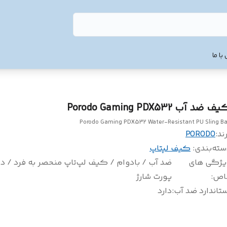
با ما
 ضد آب Porodo Gaming PDX532
Porodo Gaming PDX532 Water-Resistant PU Sling B
ند:
PORODO
سته‌بندی
:
کیف لپتاپ
یژگی های
ضد آب / بادوام / کیف لپ‌تاپ منحصر به فرد / دا
اص
:
پورت شارژ
تاندارد ضد آب
:
دارد