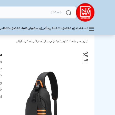
دسته‌بندی محصولات
خانه
پیگیری سفارش
همه محصولات
تماس 
نوین سیستم تکنولوژی
/
لپتاپ و لوازم جانبی
/
کیف لپتاپ
کیف
ag
بر
د
و
خ
اس