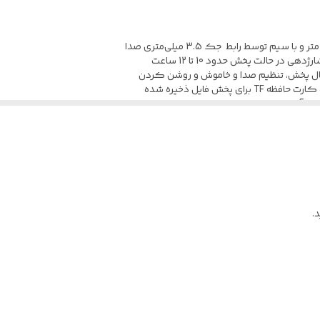
جک ۳٫۵ میلی متری صدا / بلوتوث
دارد
10 متر
ل پخش، تنظیم صدا و خاموش و روشن کردن
خش فایل ذخیره شده
بر آسیب های احتمالی نظیر ضربه و فشار
دارد
دار، دارای قابلیت چرخش گوشی ها
.