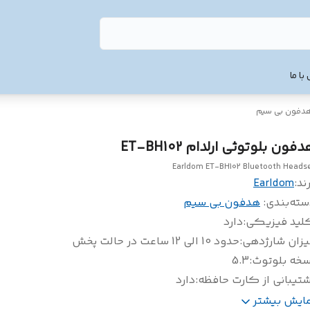
با ما
دفون بی سیم
فون بلوتوثی ارلدام ET-BH102
Earldom ET-BH102 Bluetooth Heads
ند:
Earldom
سته‌بندی
:
هدفون بی سیم
لید فیزیکی
:
دارد
یزان شارژدهی
:
حدود 10 الی 12 ساعت در حالت پخش
سخه بلوتوث
:
5.3
تیبانی از کارت حافظه
:
دارد
بط
:
جک ۳٫۵ میلی متری صدا / بلوتوث
مایش بیشتر