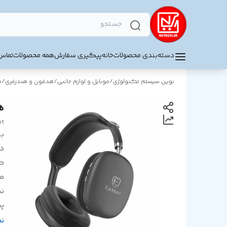
دسته‌بندی محصولات
خانه
پیگیری سفارش
همه محصولات
تماس 
نوین سیستم تکنولوژی
/
موبایل و لوازم جانبی
/
هدفون و هندزفری
/
ه
هد
et
بر
د
ک
م
ن
پش
را
ن