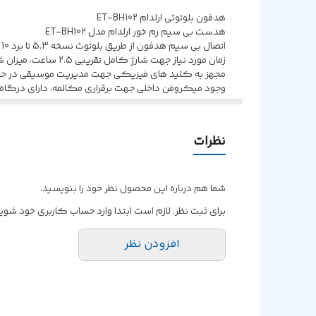
رابط
هدفون بلوتوثی ارلدام ET-BH102
هدست بی سیم رم خور ارلدام مدل ET-BH102
میکروفون و امکان مکالمه
اتصال بی سیم هدفون از طریق بلوتوث نسخه 5.3 تا برد 10 متر و با سیم توسط رابط جک 3.5 میلی‌متری صدا
زمان مورد نیاز جهت شارژ کامل تقریبی 2.5 ساعت، میزان شارژدهی در حالت پخش حدود 10 تا 12 ساعت
برد اتصال بلوتوث
مجهز به کلید های فیزیکی جهت مدیریت موسیقی در حا
وجود میکروفن داخلی جهت برقراری مکالمه، دارای درگاه کارت حافظه TF برای پ
بدنه ساخته شده از جنس پلاستیک باکیفیت و مقاوم در برا
امکان چرخش گوشی ها
دارای باتری داخلی با ظرفیت 400 میلی آمپر ساعت، قایل شارژ توسط درگاه تایپ سی و کابل همراه
بهره مندی از هدبند انعطاف پذیر و گوشی های نرم فوم 
نظرات
شما هم درباره این محصول نظر خود را بنویسید.
برای ثبت نظر، لازم است ابتدا وارد حساب کاربری خود شوید
افزودن نظر