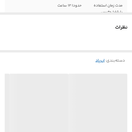
مدت زمان استفاده
حدودا 12 ساعت
با شارژ کیس
نسخه بلوتوث
5.2
نظرات
ظرفیت باتری
30 میلی‌آمپر‌ساعت
گوشی‌ها
دسته‌بندی
:
ایرپاد