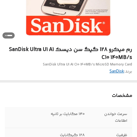
رم میکرو 128 گیگ سن دیسک SanDisk Ultra U1 A1
C10 140MB/s
SanDisk Ultra U1 A1 C10 140MB/s MicroSD Memory Card
برند:
SanDisk
مشخصات
سرعت خواندن
140 مگابایت بر ثانیه
اطلاعات
ظرفیت
128 گیگابایت