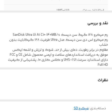
استاندارد سرعت
UHS-I U1
پشتیبانی از
Full HD و رزولوشن ۱۰۸۰p
نقد و بررسی
رزولوشن
رم میکرو ۱۲۸ گیگ سن دیسک SanDisk Ultra U1 A1 C10 140MB/s
کلاس کاری
10
رم میکرو اس دی سن دیسک مدل Ultra ظرفیت ۱۲۸ گیگابایت بدون
خشاب
مقاوم در برابر رطوبت، دمای بیش از حد، شوک و لرزش و اشعه ایکس
موفق به دریافت استانداردهای سلامت و ایمنی محصول شامل CE و FCC
دارای استاندارد سرعت UHS-I U1 و کلاس کاری ۱۰، پشتیبانی از کیفیت
Full HD
سازگار با دستگاه های دیجیتالی مختلف نظیر گوشی موبایل، دوربین، لپ
تاپ، تبلت و …
نظرات
ظرفیت ۱۲۸ گیگابایت مناسب جهت ذخیره سازی انواع داده ها با حداکثر
سرعت خواندن اطلاعات برابر با ۱۴۰ مگابایت بر ثانیه
دسته‌بندی
:
میکرو SD