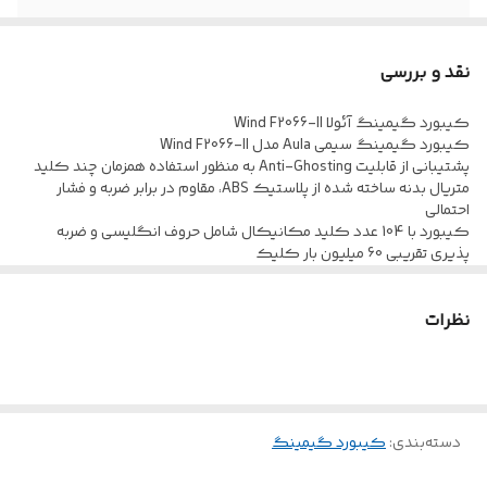
ابعاد
444×132× 35 میلی متر
نقد و بررسی
اتصال Plug and
دارد
Play
کیبورد گیمینگ آئولا Wind F2066-II
کیبورد گیمینگ سیمی Aula مدل Wind F2066-II
پشتیبانی از قابلیت Anti-Ghosting به منظور استفاده همزمان چند کلید
نورپردازی RGB
۲۰ حالت
متریال بدنه ساخته شده از پلاستیک ABS، مقاوم در برابر ضربه و فشار
احتمالی
قابلیت Anti-
دارد
کیبورد با 104 عدد کلید مکانیکال شامل حروف انگلیسی و ضربه
Ghosting
پذیری تقریبی 60 میلیون بار کلیک
اتصال باسیم توسط کابل USB به طول 150 سانتی متر با روکش
نوع سوییچ
آبی
پلاستیکی مقاوم در برابر کشش و پارگی
نظرات
بهره مندی از نورپردازی داخلی RGB به منظور ایجاد جلوه بصری زیبا، بهره
مندی از کلید های مالتی مدیا و FN
طراحی ارگونومیک
دارد
مجهز به پایه های تنظیم ارتفاع به منظور سهولت در استفاده، چراغ های
نشانگر وضعیت روی کیبورد برای نمایش حالت های عملکرد
دسته‌بندی
:
کیبورد گیمینگ