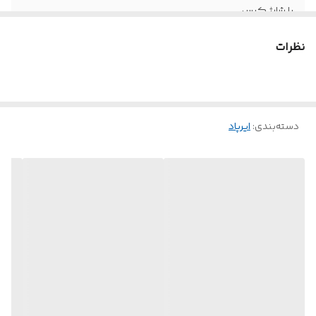
با شارژ کیس
ظرفیت باتری
30 میلی‌آمپر‌ساعت
نظرات
گوشی‌ها
نسخه بلوتوث
5.3
دسته‌بندی
:
ایرپاد