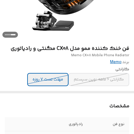
فن خنک کننده ممو مدل CX08 مگنتی و رادیاتوری
Memo CX08 Mobile Phone Radiator
برند:
Memo
گارانتی
گارانتی 6 ماهه نوین سیستم
مهلت تست 7 روزه
مشخصات
نوع فن
رادیاتوری