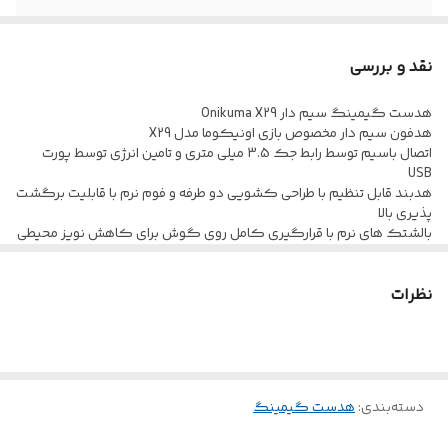
پاسخ فرکانسی
20 هرتز الی 20 کیلوهرتز
هدفون
نقد و بررسی
امپدانس
24 اهم
هدست گیمینگ سیم دار Onikuma X29
هدفون سیم دار مخصوص بازی اونیکوما مدل X29
اتصال باسیم توسط رابط جک 3.5 میلی متری و تامین انرژی توسط پورت
حساسیت
111 دسی بل
USB
هدبند قابل تنظیم با طراحی کشویی دو طرفه و فوم نرم با قابلیت برگشت
فناوری Noise
دارد
پذیری بالا
Canceling
بالشتک های نرم با قرارگیری کامل روی گوش برای کاهش نویز محیطی
در هنگام استفاده
نورپردازی RGB با افکت تنفسی و طیف رنگی پویا برای ایجاد فضای
نظرات
گیمینگ غوطه ور کننده
ترکیب صدای با کیفیت، میکروفون منعطف و طراحی سبک مناسب
استفاده در بازی های طولانی
سازگار با دستگاه های دارای جک 3.5 میلی متری شامل PC ،Mac ،Xbox
،PS4 ،Switch و موبایل
مجهز به درایو های 50 میلی متری و حساسیت 111 دسی بل، امپدانس 24
دسته‌بندی
:
هدست گیمینگ
اهم و پاسخ فرکانسی 20 هرتز الی 20 کیلو هرتز
برخورداری از میکروفون HD با قابلیت چرخش 360 درجه و ساختار Omni-