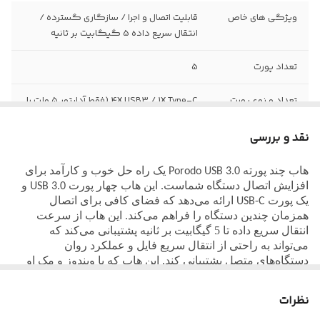
ویژگی های خاص
قابلیت اتصال و اجرا / سازگاری گسترده /
انتقال سریع داده 5 گیگابیت بر ثانیه
تعداد پورت
5
تعداد و نوع پورت
4X USB3 / 1X Type-C (فقط آداپتور ۵ ولت را
هاب
برای تأمین برق اضافی به هاب وصل کنید)
نقد و بررسی
سازگار با
اندروید، iOS، مک و ویندوز
هاب چند پورته
یک راه حل خوب و کارآمد برای
Porodo USB 3.0
استاندارد
ROHS / CE
افزایش اتصال دستگاه شماست. این هاب چهار پورت
و
USB 3.0
یک پورت
ارائه می‌دهد که فضای کافی برای اتصال
USB-C
همزمان چندین دستگاه را فراهم می‌کند. این هاب از سرعت
سرعت انتقال داده
تا ۵ گیگابیت بر ثانیه
انتقال سریع داده تا 5 گیگابیت بر ثانیه پشتیبانی می‌کند که
می‌تواند به راحتی از انتقال سریع فایل و عملکرد روان
دستگاه‌های متصل پشتیبانی کند. این هاب که با ویندوز و مک او
اس سازگار است، با چندین سیستم بسیار سازگار است. از
آنجایی که این هاب به صورت
است، نیازی به نصب
plug-and-play
نظرات
نرم‌افزار ندارد و همین امر باعث می‌شود دستگاه به راحتی از