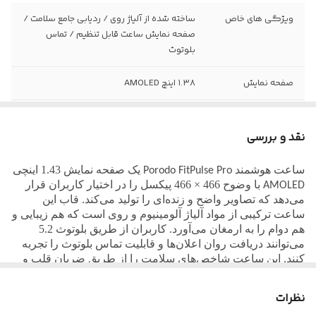
ویژگی های خاص
ساخته شده از آلیاژ روی / ردیابی جامع سلامت /
صفحه نمایش ساعت قابل تنظیم / تماس
بلوتوث
صفحه نمایش
۱.۳۸ اینچ AMOLED
وضوح صفحه
466 × 466
نمایش
نقد و بررسی
استاندارد ضد آب
IP68
ساعت هوشمند
یک صفحه نمایش 1.43 اینچی
Porodo FitPulse Pro
با وضوح 466 × 466 پیکسل را در اختیار کاربران قرار
AMOLED
شارژدهی
5 روز
می‌دهد که تصاویر واضح و زنده‌ای را تولید می‌کند. قاب این
ساعت ترکیبی از مواد آلیاژ آلومینیوم و روی است که هم زیبایی و
هم دوام را به ارمغان می‌آورد. کاربران از طریق بلوتوث 5.2
نسخه بلوتوث
5.2
می‌توانند دریافت روان اعلان‌ها و قابلیت تماس بلوتوث را تجربه
کنند. این ساعت شاخص‌های سلامت را از طریق ضربان قلب و
حافظه
۱۲۸ مگابایت
نظارت بر خواب ردیابی می‌کند و در عین حال به کاربران امکان
می‌دهد طرح‌های صفحه ساعت خود را ایجاد کنند. باتری 400
نظرات
ظرفیت باتری
400 میلی‌آمپر ساعت
میلی‌آمپر ساعتی آن هفت روز کار مداوم را فراهم می‌کند و