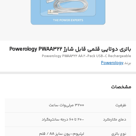
باتری دوتایی قلمی قابل شارژ Powerology PWAA322
Powerology PWAA322 AA 2-Pack USB-C Rechargeable
برند:
Powerology
مشخصات
ظرفیت
۳۲۰۰ میلی‌وات ساعت
دمای کارکرد
-۲۰ تا ۶۰ درجه سانتیگراد
نوع باتری
لیتیوم-یون سایز AA / قلم