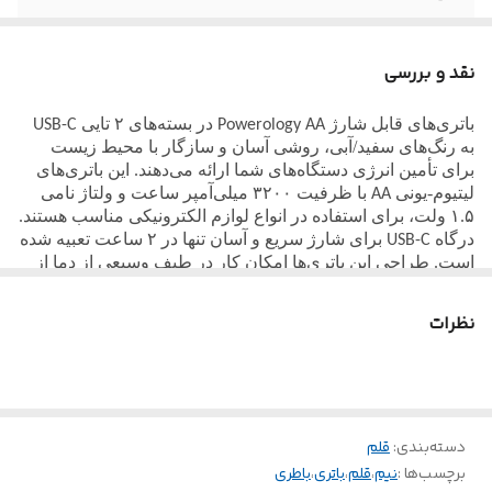
ورودی (شارژ)
۵ ولت/۱ آمپر
نقد و بررسی
زمان شارژ شدن
۲ ساعت
باتری‌های قابل شارژ
در بسته‌های ۲ تایی
USB-C
Powerology AA
ولتاژ
۱.۵ ولت
به رنگ‌های سفید/آبی، روشی آسان و سازگار با محیط زیست
برای تأمین انرژی دستگاه‌های شما ارائه می‌دهند. این باتری‌های
لیتیوم-یونی
با ظرفیت ۳۲۰۰ میلی‌آمپر ساعت و ولتاژ نامی
AA
پورت شارژ
USB-C
۱.۵ ولت، برای استفاده در انواع لوازم الکترونیکی مناسب هستند.
درگاه
برای شارژ سریع و آسان تنها در ۲ ساعت تعبیه شده
USB-C
است. طراحی این باتری‌ها امکان کار در طیف وسیعی از دما از
-۲۰ درجه سانتیگراد تا ۶۰ درجه سانتیگراد را فراهم می‌کند.
بنابراین، این باتری‌ها برای کار در سخت‌ترین محیط‌ها نیز ساخته
نظرات
شده‌اند. ترکیب لیتیوم-یونی این باتری‌ها، مقاومت و حفظ شارژ را
برای مدت طولانی تضمین می‌کند، از این رو، در مقایسه با
باتری‌های یکبار مصرف معمول، گزینه‌ای پایدارتر هستند. چیدمان
۲ تایی این باتری‌ها، پشتیبان مناسبی برای گجت‌های پرمصرف
است و قابلیت شارژ
این باتری‌ها به این معنی است که
USB-C
دسته‌بندی
:
قلم
می‌توان از آنها با جدیدترین کابل‌های شارژ استفاده کرد. باتری‌های
قابل شارژ
نه تنها یک راه‌حل تأمین انرژی
برچسب‌ها :
نیم
،
قلم
،
باتری
،
باطری
Powerology AA USB-C