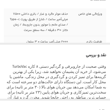
ویژگی های خاص
حذف موثر گرد و غبار / باتری داخلی ۷۵۰۰
میلی‌آمپر ساعت / شارژ از طریق پورت Type-c
/ صدای کم با موتور بدون جاروبک / زمان
کار: ۳۰ دقیقه / سه سطح سرعت
ظرفیت باتری
2000 میلی‌آمپر ساعت × 3 سلول
توان خروجی
85 وات
نقد و بررسی
شارژدهی
15-20 دقیقه
وقتی صحبت از جاروبرقی و گردگیر دستی ۸ کاره
TurboVac
می‌شود، از خرید آن پشیمان نخواهید شد، زیرا یکی از بهترین
ابعاد
۲۴.۳ × ۱۷.۲ × ۶ سانتی‌متر
گزینه‌ها برای تمیز کردن و گردگیری در محل زندگی، ماشین یا
محل کار است. این دستگاه دارای حالت‌های دو سرعته است که
به شما امکان می‌دهد بین جریان هوای بالا (۳۰ متر بر ثانیه) برای
سرعت
۵۰ هزار / ۷۰ هزار / ۹۰ هزار دور در دقیقه
سخت‌ترین تمیزکاری و جریان هوای پایین (۲۳ متر بر ثانیه) برای
حساس‌ترین مناطق به راحتی جابجا شوید. مخزن گرد و غبار آن
ورودی
5 ولت/2 آمپر
۱۶۰ میلی‌لیتر ظرفیت دارد که از استفاده بدون وقفه پشتیبانی
می‌کند و قابلیت شارژ سریع
به شارژ بسیار سریع کمک
USB-C