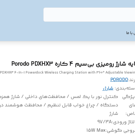
با ما
یه شارژ رومیزی بی‌سیم 4 کاره Porodo PDXHX3
PDXHX3 4-In-1 Powerdock Wireless Charging Station with 360° Adjustable Viewi
ند:
PORODO
سته‌بندی
:
شارژر
یژگی
کنترل نور با یک لمس / محافظت‌های داخلی / شارژ همزم
ای
دستگاه / چراغ خواب قابل تنظیم / محافظت هوشمند در ب
اص
:
شارژ
تاژ ورودی
:
9V/3A
روجی گوشی
:
15W Max