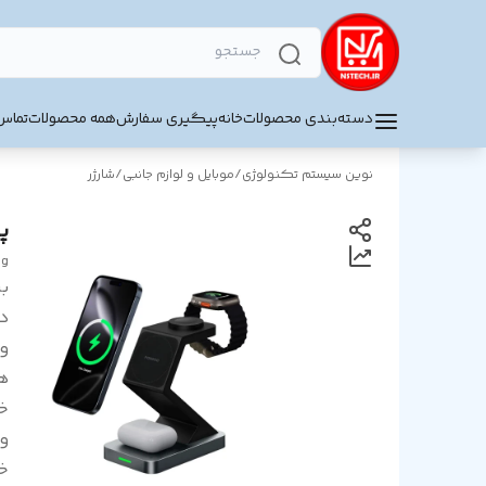
دسته‌بندی محصولات
خانه
پیگیری سفارش
همه محصولات
تماس 
نوین سیستم تکنولوژی
/
موبایل و لوازم جانبی
/
شارژر
پا
ng
بر
د
و
ه
خ
ول
خ