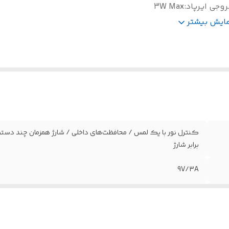
وجی ایرپاد
:
3W Max
روجی ساعت
:
2.5W Max
مایش بیشتر
کنترل نور با یک لمس / محافظت‌های داخلی / شارژ همزمان چند دستگ
برابر شارژ
9V/3A
15W Max
3W Max