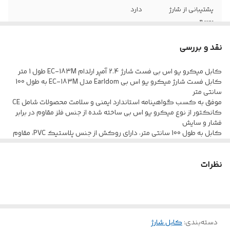
پشتیبانی از شارژ
دارد
سریع
شدت جریان عبوری
2.4 آمپر
نقد و بررسی
کابل میکرو یو اس بی فست شارژ 2.4 آمپر ارلدام EC-183M طول 1 متر
کابل فست شارژ میکرو یو اس بی Earldom مدل EC-183M به طول 100
سانتی متر
موفق به کسب گواهینامه استاندارد ایمنی و سلامت محصولات شامل CE
کانکتور از نوع میکرو یو اس بی ساخته شده از جنس فلز مقاوم در برابر
فشار و سایش
کابل به طول 100 سانتی متر، دارای روکش از جنس پلاستیک PVC، مقاوم
در برابر کشش و پارگی
دارای قابلیت انتقال اطلاعات و فناوری شارژ سریع با حداکثر شدت جریان
عبوری 2.4 آمپر با 5 ولت
نظرات
دسته‌بندی
:
کابل شارژ