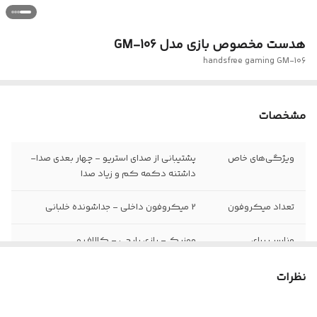
هدست مخصوص بازی مدل GM-106
handsfree gaming GM-106
مشخصات
ویژگی‌های خاص
پشتیبانی از صدای استریو - چهار بعدی صدا-
داشتنه دکمه کم و زیاد صدا
تعداد میکروفون
2 میکروفون داخلی - جداشونده خلبانی
مناسب برای
موزیک - بازی پابجی - کالاف و...
نظرات