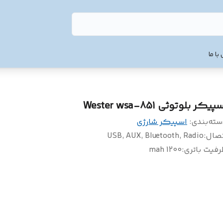
با ما
پیکر بلوتوثی Wester wsa-851
سته‌بندی
:
اسپیکر شارژی
تصال
:
USB, AUX, Bluetooth, Radio
فیت باتری
:
1200 mah