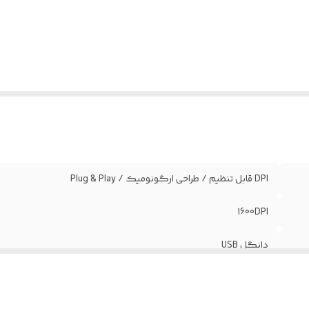
DPI قابل تنظیم / طراحی ارگونومیک / Plug & Play
1600DPI
دانگل USB
ویندوز، مک