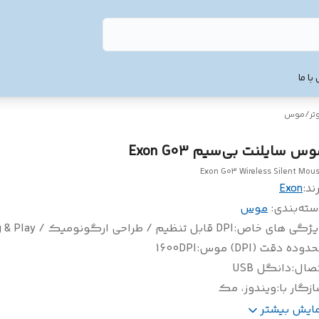
با ما
تر
/
موس
س سایلنت بی‌سیم Exon G03
Exon G03 Wireless Silent Mou
ند:
Exon
سته‌بندی
:
موس
یژگی های خاص
:
DPI قابل تنظیم / طراحی ارگونومیک / Plug & Play
دوده دقت (DPI) موس
:
1600DPI
تصال
:
دانگل USB
زگار با
:
ویندوز، مک
د اتصال بلوتوث
:
10 متر
مایش بیشتر