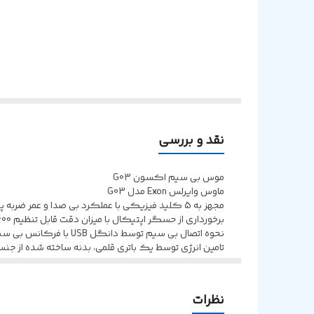
برد اتصال بلوتوث
نقد و بررسی
موس بی سیم اکسون G03
ماوس وایرلس Exon مدل G03
مجهز به 5 کلید فیزیکی با عملکرد بی صدا و عمر ضربه پذیری 5 میلیون کلیک
برخورداری از حسگر اپتیکال با میزان دقت قابل تنظیم 800/1200/1600 نقطه بر اینچ
نحوه اتصال بی سیم توسط دانگل USB با فرکانس بی سیم 2.4 گیگاهرتز و برد اتصال 10 متر
تامین انرژی توسط یک باتری قلمی، بدنه ساخته شده از جنس
نظرات