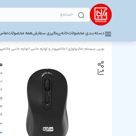
دسته‌بندی محصولات
خانه
پیگیری سفارش
همه محصولات
تماس 
نوین سیستم تکنولوژی
/
کامپیوتر و لوازم جانبی
/
لوازم جانبی کامپیو
مو
se
بر
د
و
مح
ا
سا
بر
ن