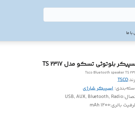
با ما
سپیکر بلوتوثی تسکو مدل TS 2317
Tsco Bluetooth speaker TS 23
ند:
TSCO
سته‌بندی
:
اسپیکر شارژی
تصال
:
USB, AUX, Bluetooth, Radio
فیت باتری
:
1200 mAh