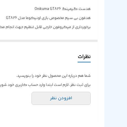
روکش پد هدست
هدست گیمینگ Onikuma GT826
جنس بدنه
هدفون بی سیم مخصوص بازی اونیکوما مدل GT826
برخورداری از میکروفون خارجی قابل تنظیم جهت انجام م
شارژدهی
مدت زمان شارژدهی در حالت نورپردازی حدود 20 ساعت و نورپزدازی خاموش برابر با 60 ساعت
مجهز به کلید فیزیکی تعبیه شده بر روی بدنه به منظور
تامین انرژی از طریق باتری داخلی با ظرفیت 1000 میلی آمپر ساعت، شارژ مجدد توسط درگاه تایپ سی و کابل همراه
نظرات
برخورداری از بالشتک های نرم با روکش چرم مصنوعی به من
مجهز به درایو های 40 میلی متری، محدوده پاسخ فرکانسی 20 هرتز الی 20 کیلوهرتز، امپدانس 32 اهم و حساسیت 115 دسی بل
شما هم درباره این محصول نظر خود را بنویسید.
برخورداری از نورپردازی داخلی RGB به منظور ایجاد جلوه های بصری و زیبا، دارای نشانگر LED جهت اطلاع از وضعیت کارکرد
برای ثبت نظر، لازم است ابتدا وارد حساب کاربری خود شوید
اتصال بی سیم از طریق بلوتوث با برد 10 متر و دانگل USB/Type-C با فرکانس 2.4 گیگاهرتز یا اتصال با سیم از طریق رابط Type-C
افزودن نظر