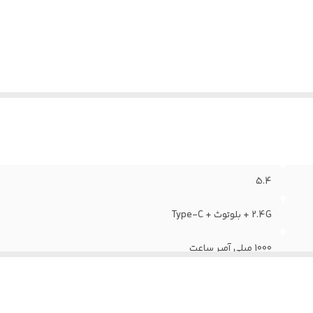
نس بدنه
:
پلاستیک ABS
ارژدهی
:
حدود 20 ساعت
5.4
2.4G + بلوتوث + Type-C
1000 میلی آمپر ساعت
20 هرتز الی 20 کیلو هرتز