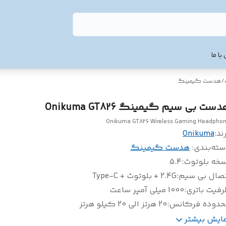
با ما
/
هدست گیمینگ
ست بی سیم گیمینگ Onikuma GT826
Onikuma GT826 Wireless Gaming Headpho
ند:
Onikuma
سته‌بندی
:
هدست گیمینگ
سخه بلوتوث
:
5.4
تصال بی سیم
:
2.4G + بلوتوث + Type-C
فیت باتری
:
1000 میلی آمپر ساعت
حدوده فرکانس
:
20 هرتز الی 20 کیلو هرتز
وکش پد هدست
:
چرم مصنوعی و پارچ
مایش بیشتر