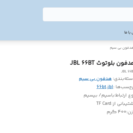
با ما
دفون بی سیم
فون بلوتوث JBL 66BT
JBL 66
سته‌بندی
:
هدفون بی سیم
چسب‌ها :
jbl
،
66bt
ع ارتباط
:
باسیم/ بیسیم
تیبانی از
:
TF Card
زن
:
400 گرم