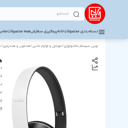
دسته‌بندی محصولات
خانه
پیگیری سفارش
همه محصولات
تماس 
نوین سیستم تکنولوژی
/
موبایل و لوازم جانبی
/
هدفون و هندزفری
/
ه
هد
BT
د
بر
نو
پش
و