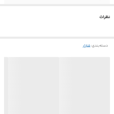
ولتاژ خروجی
۵.۰ ولت
نظرات
دسته‌بندی
:
شارژر