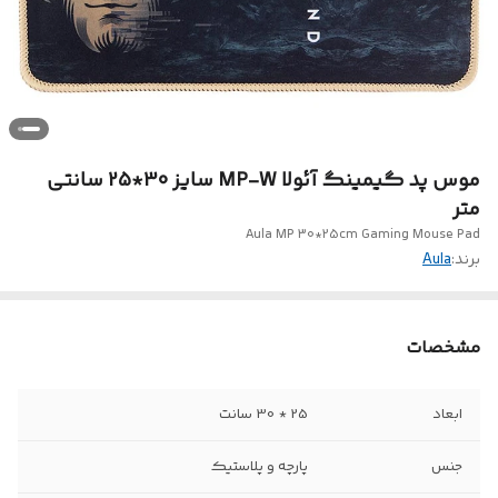
موس پد گیمینگ آئولا MP-W سایز 30*25 سانتی
متر
Aula MP 30*25cm Gaming Mouse Pad
برند:
Aula
مشخصات
ابعاد
25 * 30 سانت
جنس
پارچه و پلاستیک