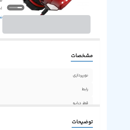
قط
ا
پ
ن
ط
مشخصات
نورپردازی
رابط
قطر درایو
امپدانس
توضیحات