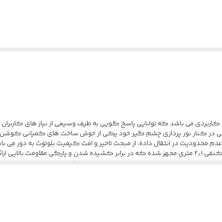
15 تا 20000 هرتز
2.1 متر
Kotio محصولی اقتصادی و کاربردی می باشد که توانایی پاسخ گویی به طیف وسیعی از نیاز های ک
 در کنار نور پردازی چشم گیر خود یکی از خوش ساخت های کمپانی کوشن ایچ 
 عدم محدودیت در انتقال داده، از مبحث تاخیر و افت کیفیت بلوتوث به دور م
بود. هدست گیمینگ Kotion Each G9000 به یک کابل کنفی ۲٫۱ متری مجهز شده که در برابر کشیده شدن و 
منظور تامین انرژی نورپردازی کارایی خواهد داشت. هدفون مخص
برساند. داینامیک رنج درایو های هدفون در محدوده ۱۵ تا ۲۰۰۰۰ هرتز فعالیت می کنند و طیف وسیعی از صداها