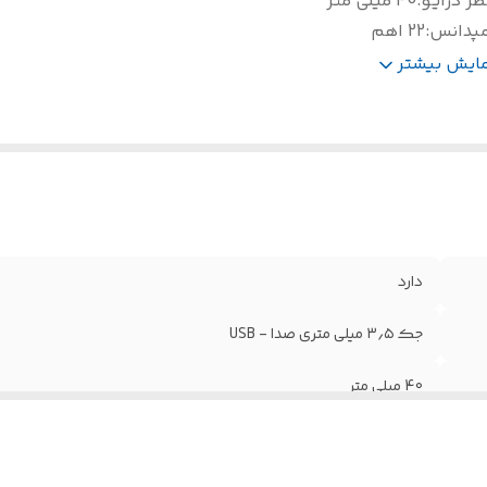
ر درایو
:
40 میلی متر
مپدانس
:
22 اهم
اسخ فرکانسی هدفون
:
15 تا 20000 هرتز
مایش بیشتر
ول کابل
:
2.1 متر
دارد
جک ۳٫۵ میلی متری صدا - USB
40 میلی متر
22 اهم