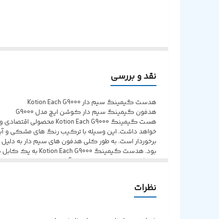
پاسخ فرکانسی هدفون
طول کابل
نقد و بررسی
هدست گیمینگ سیم دار Kotion Each G9000
هدفون گیمینگ سیم دار کوشن ایچ مدل G9000
هست گیمینگ n Each G9000
خواهد داشت. این وسیله با ترکیب رنگ های مشکی و آبی
برخوردار است. به طور کلی هدفون های سیم دار به دلیل
نظرات
میکروفون Omni directional قابل تنظیم نیز مجهز شده که قادر است در بهترین موقعیت تنظیم شود و صدای کاربران را با کیفیتی مطلوب انتقال دهد.