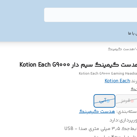
با ما
/
هدست گیمینگ
ست گیمینگ سیم دار Kotion Each G9000
Kotion Each G9000 Gaming Heads
ند:
Kotion Each
نگ
قرمز
آبی
سته‌بندی
:
هدست گیمینگ
رپردازی
:
دارد
بط
:
جک ۳٫۵ میلی متری صدا - USB