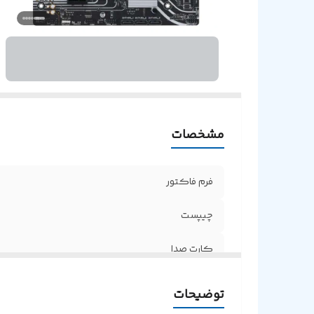
پور
پو
جک 5
پور
پش
پشت
مشخصات
اب
S
فرم فاکتور
پش
پر
چیپست
فناو
پشت
کارت صدا
ح
سوکت پردازنده
I
توضیحات