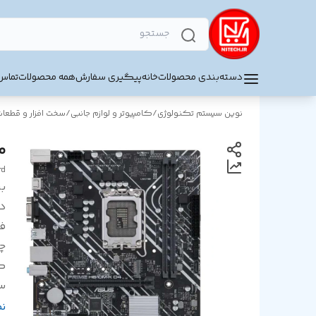
دسته‌بندی محصولات
خانه
پیگیری سفارش
همه محصولات
تماس 
نوین سیستم تکنولوژی
/
کامپیوتر و لوازم جانبی
/
سخت افزار و قطعا
ماد
rd
بر
د
ف
چ
ک
س
تع
ن