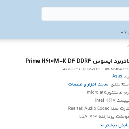
با ما
ت
ربرد ایسوس Prime H610M-K D4 DDR4
Asus Prime H610M-K D4 DDR4 Motherboa
ند:
Asus
سته‌بندی
:
سخت افزار و قطعات
رم فاکتور
:
micro atx
یپست
:
Intel H610
ارت صدا
:
Realtek Audio Codec
وکت پردازنده
:
LGA 1700
داد اسلات رم
:
2 عدد
مایش بیشتر