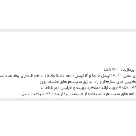
2 عدد
4 عدد
Realtek 1Gb Ethernet port
3 عدد
4 عدد
3200/3000/2933/2800/2666/2400/2133 مگاهرتز
دارد
 سیستم با استفاده از چیپست پردازنده H610 شرکت اینتل
 Turbo Boost ورژن ۲ و ۳ و پروفایل XMP اینتل
20.3×23.4 سانتی متر
عملکرد سیستم و کنترل حرارت با وجود نرم افزار Fan Xpert و ماژول VRM
128Mb Flash ROM, UEFI AMI BIOS
بکه Realtek 1Gb Ethernet و یک پورت مشترک PS/2 در پنل پشتی
cessors, Intel Core 12th Gen, Pentium Gold and Celeron Processors