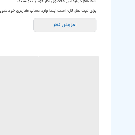
مجهز به دو درگاه USB 3.2 Gen 1 و چهار عدد پورت USB 2.0 به منظور استفاده از تجهیزات جانبی متنوع، تامین انرژی از طریق رابط ۲۴ پین برق اصلی و کانکتور ۸ پین برق ۱۲+ ولت
شما هم درباره این محصول نظر خود را بنویسید.
تعبیه چهار عدد پورت SATA III با سرعت ۶ گیگابیت بر ثانیه، هدر RGB و Clear CMOS در داخل محصول، مادربرد سازگار با سیستم های عامل Windows 11 و Windows 10 در ساختار ۶۴ بیتی
فناوری Turbo Boost 2.0
برای ثبت نظر، لازم است ابتدا وارد حساب کاربری خود شوید
افزودن نظر
پشتیبانی از فناوری Turbo Boost Technology 3.0
حداکثر رزولوشن HDMI