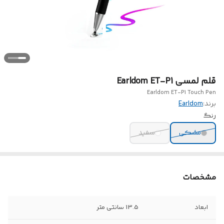
قلم لمسی Earldom ET-P1
Earldom ET-P1 Touch Pen
برند:
Earldom
رنگ
مشکی
سفید
مشخصات
ابعاد
13.5 سانتی متر