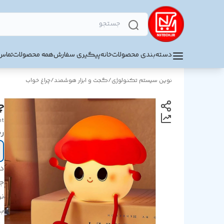
دسته‌بندی محصولات
خانه
پیگیری سفارش
همه محصولات
تماس 
نوین سیستم تکنولوژی
/
گجت و ابزار هوشمند
/
چراغ خواب
چ
ht
ر
د
ج
نو
با