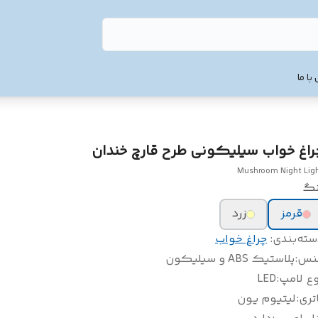
با ما
راغ خواب سیلیکونی طرح قارچ خندان
Mushroom Night Lig
نگ
قرمز
زرد
سته‌بندی
:
چراغ خواب
نس
:
پلاستیک ABS و سیلیکون
ع لامپ
:
LED
تری
:
لیتیوم یون