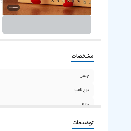
پ
مشخصات
جنس
نوع لامپ
باتری
پنل لمسی
توضیحات