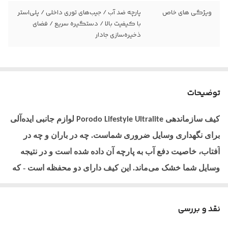
ویژگی های خاص
پارچه ضد آب / جیب‌های توری داخلی / پلی‌استر
با کیفیت بالا / دستگیره سریع / فضای
ذخیره‌سازی جادار
توضیحات
کیف سازماندهی
لوازم جانبی ایده‌آلی
Porodo Lifestyle Ultralite
برای نگهداری وسایل ضروری شماست. چه در باران و چه در
آفتاب، خاصیت دفع آب به پارچه آن داده شده است و در نتیجه
وسایل شما خشک می‌ماند. این کیف دارای دو محفظه است - که
برای حمل انواع مختلف وسایل کافی است، با جیب‌های توری
داخل آن که به سازماندهی لوازم جانبی کوچک‌تر کمک می‌کند. این
نقد و بررسی
کیف بسیار جمع و جور است و در عین حال ویژگی‌های فضای