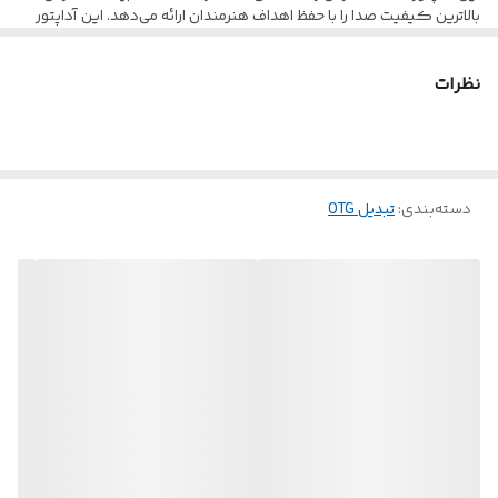
بالاترین کیفیت صدا را با حفظ اهداف هنرمندان ارائه می‌دهد. این آداپتور
که با 95٪ از دستگاه‌های USB-C سازگار است، واقعاً یک راه حل جهانی
برای اتصال هدفون، بلندگو یا هر لوازم جانبی صوتی 3.5 میلی‌متری مورد
نظرات
علاقه شما است. هیچ راهی برای گره خوردن کابل وجود ندارد. بنابراین، این
آداپتور امکان جابجایی بهینه را فراهم می‌کند. هر زمان که آداپتور
Porodo AudioLink پخش می‌شود، صدای با کیفیت برتر و با قابلیت
اطمینان بالا آن را همراهی می‌کند: چه موسیقی، فیلم یا بازی.
دسته‌بندی
:
تبدیل OTG