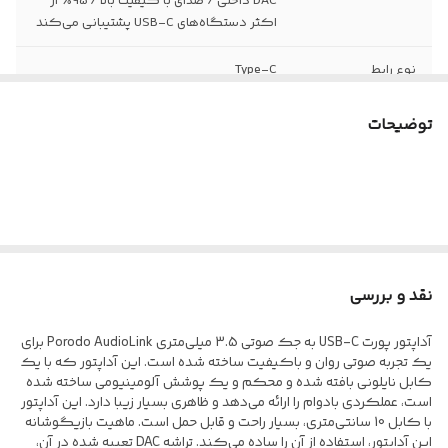
DAC داخلی / صدای با کیفیت بالا / 95٪ از
اکثر دستگاه‌های USB-C پشتیبانی می‌کند
نوع رابط
Type-C
جنس
نایلون بافته شده، پوسته آلومینیومی
توضیحات
طول کابل
10 سانتی‌متر
نقد و بررسی
آداپتور پورت USB-C به جک صوتی 3.5 میلی‌متری Porodo AudioLink برای
یک تجربه صوتی روان و باکیفیت ساخته شده است. این آداپتور که با یک
کابل نایلونی بافته شده و محکم و یک پوشش آلومینیومی ساخته شده
است، عملکردی بادوام را ارائه می‌دهد و ظاهری بسیار زیبا دارد. این آداپتور
با کابل 10 سانتی‌متری، بسیار راحت و قابل حمل است. ماهیت بازیگوشانه
این آداپتور، استفاده از آن را ساده می‌کند. تراشه DAC تعبیه شده در آن،