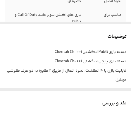
نحوه اتصال
گیره ای
مناسب برای
بازی های اکشن شوتر مانند Call Of Duty و
PubG
طراحی ارگونومیک
دارد
توضیحات
مقاوم در برابر فشار
دارد
دسته بازی PubG انگشتی Cheetah Ch-001
و ضربه
دسته بازی پابجی انگشتی Cheetah Ch-001
قابلیت بازی با ۴
دارد
قابلیت بازی با 4 انگشت، نحوه اتصال از طریق 2 گیره به دو طرف گوشی
انگشت
موبایل
ساخته شده از متریال پلاستیک ABS و فلز مقاوم در برابر ضربه و فشار
احتمالی
نقد و بررسی
مناسب برای بازی های اکشن مانند پابجی، Call of Duty و ...
دارای طراحی ارگونومیک جهت جلوگیری از خستگی دست
قابل نصب روی گوشی های تا قطر کمتر از 11 میلی متر