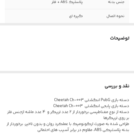
جنس بدنه
پلاستیک ABS + فلز
نحوه اتصال
گیره ای
قابلیت بازی با 6
دارد
انگشت
توضیحات
مناسب برای
بازی های اکشن شوتر مانند Call Of Duty و
PubG
پدهای سیلیکونی
دارد
برای جلوگیری از
خط و خش
نقد و بررسی
حس کلیک موس
دارد
دسته بازی PubG انگشتی Cheetah Ch-003
دسته بازی پابجی انگشتی Cheetah Ch-003
دسته از نوع مغناطیسی برخوردار از 2 عدد تریگر و 4 عدد ماشه ازجنس فلز
بدون تاخیر در
دارد
بر روی تریگرها
عملکرد
طراحی شده به صورت ارگونومیک با عملکرد روان و بدون تاخیر، برخوردار از
بدنه پلاستیکی ABS، مقاوم در برابر آسیب های احتمالی
طراحی ارگونومیک
دارد