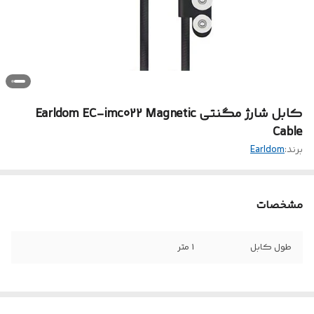
کابل شارژ مگنتی Earldom EC-imc022 Magnetic
Cable
برند:
Earldom
مشخصات
طول کابل
1 متر