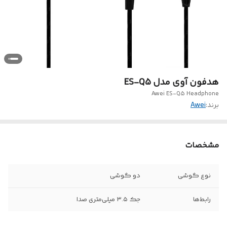
هدفون آوی مدل ES-Q5
Awei ES-Q5 Headphone
برند:
Awei
مشخصات
نوع گوشی
دو گوشی
رابط‌ها
جک ۳.۵ میلی‌متری صدا