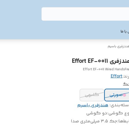
با ما
ندزفری باسیم
زفری Effort EF-0011
Effort EF-0011 Wired HandsFr
ند:
Effort
نگ
صورتی
گلبهی
سته‌بندی
:
هندزفری باسیم
وع گوشی
:
دو گوشی
بط‌ها
:
جک ۳.۵ میلی‌متری صدا