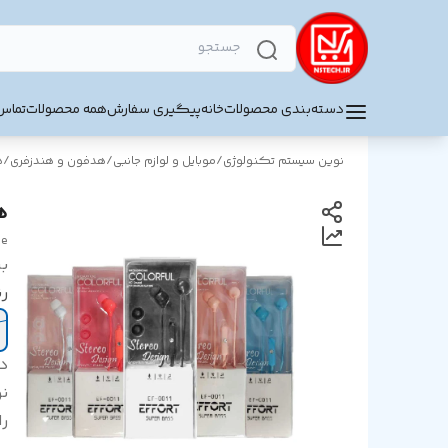
دسته‌بندی محصولات
خانه
پیگیری سفارش
همه محصولات
تماس 
نوین سیستم تکنولوژی
/
موبایل و لوازم جانبی
/
هدفون و هندزفری
/
ه
هند
ee
بر
ر
د
ن
را