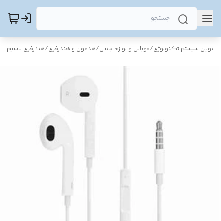
نوین سیستم تکنولوژی
/
موبایل و لوازم جانبی
/
هدفون و هندزفری
/
هندزفری باسیم