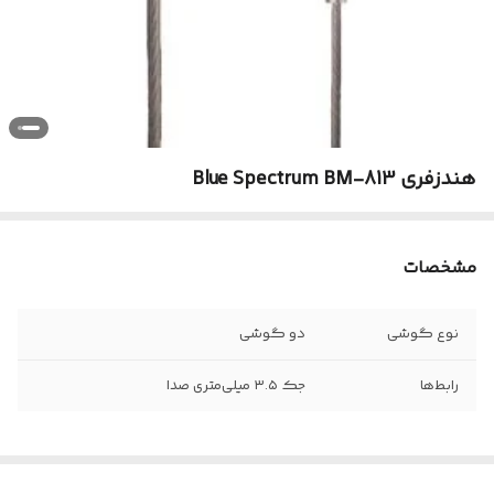
هندزفری Blue Spectrum BM-813
مشخصات
نوع گوشی
دو گوشی
رابط‌ها
جک ۳.۵ میلی‌متری صدا