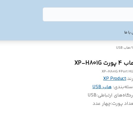
با ما
/
هاب USB
4 پورت XP-H801G
XP-H801G 4Port H
ند:
XP Product
سته‌بندی
:
هاب USB
گاه‌های ارتباطی
:
USB
داد پورت‌
:
چهار عدد