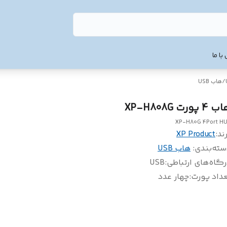
با ما
/
هاب USB
4 پورت XP-H808G
XP-H80G 4Port H
ند:
XP Product
سته‌بندی
:
هاب USB
گاه‌های ارتباطی
:
USB
داد پورت‌
:
چهار عدد