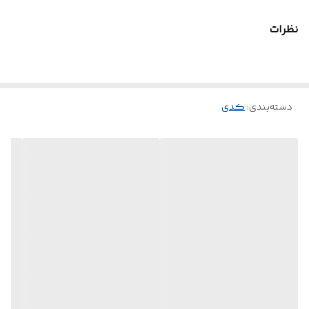
متری ۲.۵ اینچی پشتیبانی از لپ‌تاپ‌های دارای
درایونوری ۹.۵ میلی‌متری جنس بدنه
نظرات
آلومینیومی
دسته‌بندی
:
کدی