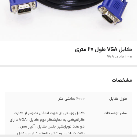
کابل VGA طول 20 متری
VGA cable 20m
مشخصات
طول کابل
۲۰۰۰ سانتی متر
سایر توضیحات
کابل وی جی ای جهت انتقال تصویر از کارت
گرافیکی به نمایشگر نوع کابل ‏‏:‏‏ VGA دارای
دو عدد نویزگیر جنس کابل ‏‏:‏‏ آلیاژ مس ،
بافت شیلد و روکش پلاستیک نرم و قابل